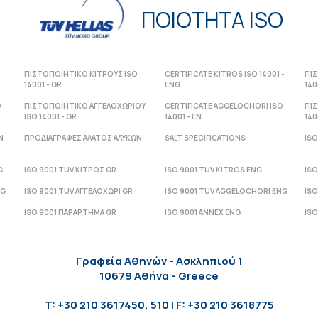
ΠΟΙΟΤΗΤΑ ISO
ΠΙΣΤΟΠΟΙΗΤΙΚΟ ΚΙΤΡΟΥΣ ISO
CERTIFICATE KITROS ISO 14001 -
ΠΙ
14001 - GR
ENG
140
O
ΠΙΣΤΟΠΟΙΗΤΙΚΟ ΑΓΓΕΛΟΧΩΡΙΟΥ
CERTIFICATE AGGELOCHORI ISO
ΠΙ
ISO 14001 - GR
14001 - ΕΝ
140
Ν
ΠΡΟΔΙΑΓΡΑΦΕΣ ΑΛΑΤΟΣ ΑΛΥΚΩΝ
SALT SPECIFICATIONS
ISO
G
ISO 9001 TUV ΚΙΤΡΟΣ GR
ISO 9001 TUV KITROS ENG
ISO
NG
ISO 9001 TUV ΑΓΓΕΛΟΧΩΡΙ GR
ISO 9001 TUV AGGELOCHORI ENG
ISO
ISO 9001 ΠΑΡΑΡΤΗΜΑ GR
ISO 9001 ANNEX ENG
ISO
Γραφεία Αθηνών - Ασκληπιού 1
10679 Αθήνα - Greece
T: +30 210 3617450, 510 | F: +30 210 3618775