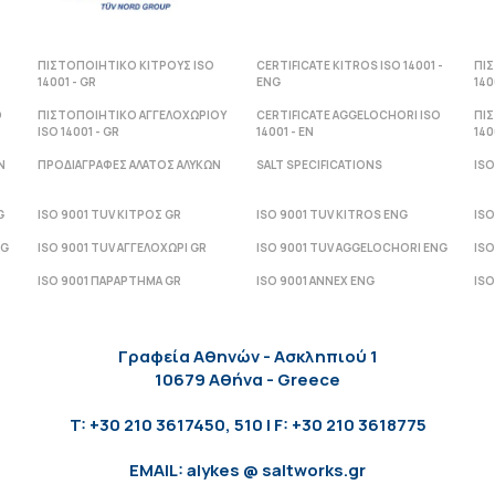
ΠΙΣΤΟΠΟΙΗΤΙΚΟ ΚΙΤΡΟΥΣ ISO
CERTIFICATE KITROS ISO 14001 -
ΠΙ
14001 - GR
ENG
140
O
ΠΙΣΤΟΠΟΙΗΤΙΚΟ ΑΓΓΕΛΟΧΩΡΙΟΥ
CERTIFICATE AGGELOCHORI ISO
ΠΙ
ISO 14001 - GR
14001 - ΕΝ
140
Ν
ΠΡΟΔΙΑΓΡΑΦΕΣ ΑΛΑΤΟΣ ΑΛΥΚΩΝ
SALT SPECIFICATIONS
ISO
G
ISO 9001 TUV ΚΙΤΡΟΣ GR
ISO 9001 TUV KITROS ENG
ISO
NG
ISO 9001 TUV ΑΓΓΕΛΟΧΩΡΙ GR
ISO 9001 TUV AGGELOCHORI ENG
ISO
ISO 9001 ΠΑΡΑΡΤΗΜΑ GR
ISO 9001 ANNEX ENG
ISO
Γραφεία Αθηνών - Ασκληπιού 1
10679 Αθήνα - Greece
T: +30 210 3617450, 510 | F: +30 210 3618775
EMAIL: alykes @ saltworks.gr