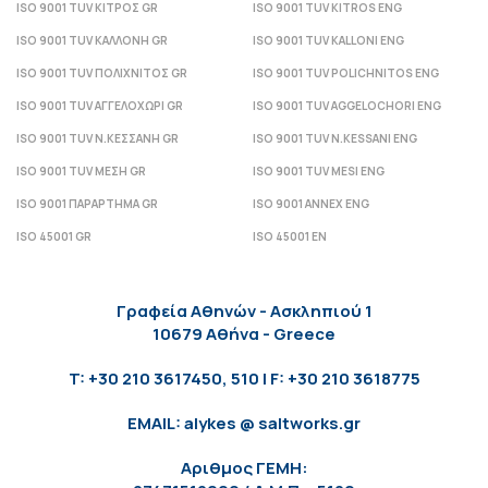
ISO 9001 TUV ΚΙΤΡΟΣ GR
ISO 9001 TUV KITROS ENG
ISO 9001 TUV ΚΑΛΛΟΝΗ GR
ISO 9001 TUV KALLONI ENG
ISO 9001 TUV ΠΟΛΙΧΝΙΤΟΣ GR
ISO 9001 TUV POLICHNITOS ENG
ISO 9001 TUV ΑΓΓΕΛΟΧΩΡΙ GR
ISO 9001 TUV AGGELOCHORI ENG
ISO 9001 TUV Ν.ΚΕΣΣΑΝΗ GR
ISO 9001 TUV N.KESSANI ENG
ISO 9001 TUV ΜΕΣΗ GR
ISO 9001 TUV MESI ENG
ISO 9001 ΠΑΡΑΡΤΗΜΑ GR
ISO 9001 ANNEX ENG
ISO 45001 GR
ISO 45001 EN
Γραφεία Αθηνών - Ασκληπιού 1
10679 Αθήνα - Greece
T: +30 210 3617450, 510 | F: +30 210 3618775
EMAIL: alykes @ saltworks.gr
Αριθμος ΓΕΜΗ: