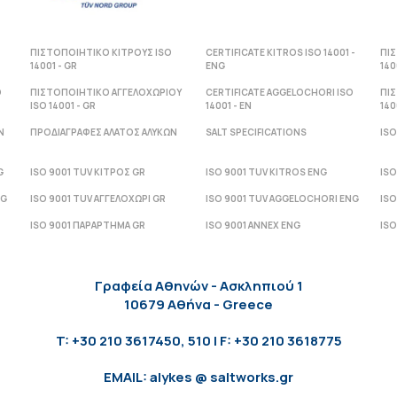
ΠΙΣΤΟΠΟΙΗΤΙΚΟ ΚΙΤΡΟΥΣ ISO
CERTIFICATE KITROS ISO 14001 -
ΠΙ
14001 - GR
ENG
140
O
ΠΙΣΤΟΠΟΙΗΤΙΚΟ ΑΓΓΕΛΟΧΩΡΙΟΥ
CERTIFICATE AGGELOCHORI ISO
ΠΙ
ISO 14001 - GR
14001 - ΕΝ
140
Ν
ΠΡΟΔΙΑΓΡΑΦΕΣ ΑΛΑΤΟΣ ΑΛΥΚΩΝ
SALT SPECIFICATIONS
ISO
G
ISO 9001 TUV ΚΙΤΡΟΣ GR
ISO 9001 TUV KITROS ENG
ISO
NG
ISO 9001 TUV ΑΓΓΕΛΟΧΩΡΙ GR
ISO 9001 TUV AGGELOCHORI ENG
ISO
ISO 9001 ΠΑΡΑΡΤΗΜΑ GR
ISO 9001 ANNEX ENG
ISO
Γραφεία Αθηνών - Ασκληπιού 1
10679 Αθήνα - Greece
T: +30 210 3617450, 510 | F: +30 210 3618775
EMAIL: alykes @ saltworks.gr