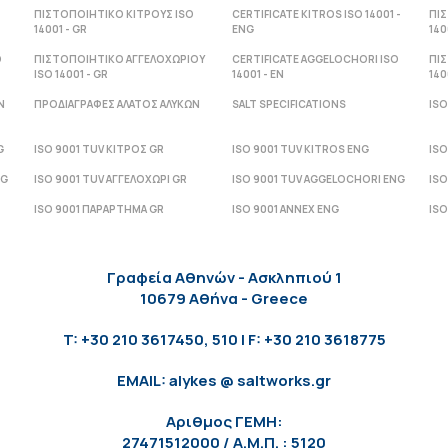
ΠΙΣΤΟΠΟΙΗΤΙΚΟ ΚΙΤΡΟΥΣ ISO
CERTIFICATE KITROS ISO 14001 -
ΠΙ
14001 - GR
ENG
140
O
ΠΙΣΤΟΠΟΙΗΤΙΚΟ ΑΓΓΕΛΟΧΩΡΙΟΥ
CERTIFICATE AGGELOCHORI ISO
ΠΙ
ISO 14001 - GR
14001 - ΕΝ
140
Ν
ΠΡΟΔΙΑΓΡΑΦΕΣ ΑΛΑΤΟΣ ΑΛΥΚΩΝ
SALT SPECIFICATIONS
ISO
G
ISO 9001 TUV ΚΙΤΡΟΣ GR
ISO 9001 TUV KITROS ENG
ISO
NG
ISO 9001 TUV ΑΓΓΕΛΟΧΩΡΙ GR
ISO 9001 TUV AGGELOCHORI ENG
ISO
ISO 9001 ΠΑΡΑΡΤΗΜΑ GR
ISO 9001 ANNEX ENG
ISO
Γραφεία Αθηνών - Ασκληπιού 1
10679 Αθήνα - Greece
T: +30 210 3617450, 510 | F: +30 210 3618775
EMAIL: alykes @ saltworks.gr
Αριθμος ΓΕΜΗ:
27471512000 / Α.Μ.Π. : 5120