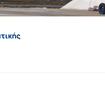
ατικής