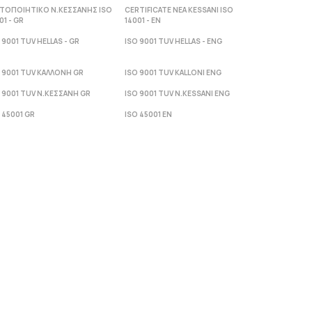
ΣΤΟΠΟΙΗΤΙΚΟ Ν.ΚΕΣΣΑΝΗΣ ISO
CERTIFICATE NEA KESSANI ISO
01 - GR
14001 - ΕΝ
 9001 TUV HELLAS - GR
ISO 9001 TUV HELLAS - ENG
 9001 TUV ΚΑΛΛΟΝΗ GR
ISO 9001 TUV KALLONI ENG
 9001 TUV Ν.ΚΕΣΣΑΝΗ GR
ISO 9001 TUV N.KESSANI ENG
 45001 GR
ISO 45001 EN