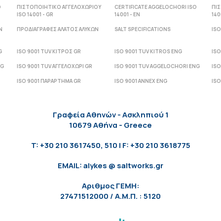
O
ΠΙΣΤΟΠΟΙΗΤΙΚΟ ΑΓΓΕΛΟΧΩΡΙΟΥ
CERTIFICATE AGGELOCHORI ISO
ΠΙ
ISO 14001 - GR
14001 - ΕΝ
140
Ν
ΠΡΟΔΙΑΓΡΑΦΕΣ ΑΛΑΤΟΣ ΑΛΥΚΩΝ
SALT SPECIFICATIONS
ISO
G
ISO 9001 TUV ΚΙΤΡΟΣ GR
ISO 9001 TUV KITROS ENG
ISO
NG
ISO 9001 TUV ΑΓΓΕΛΟΧΩΡΙ GR
ISO 9001 TUV AGGELOCHORI ENG
ISO
ISO 9001 ΠΑΡΑΡΤΗΜΑ GR
ISO 9001 ANNEX ENG
ISO
Γραφεία Αθηνών - Ασκληπιού 1
10679 Αθήνα - Greece
T: +30 210 3617450, 510 | F: +30 210 3618775
EMAIL: alykes @ saltworks.gr
Αριθμος ΓΕΜΗ:
27471512000 / Α.Μ.Π. : 5120