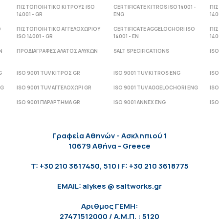
ΠΙΣΤΟΠΟΙΗΤΙΚΟ ΚΙΤΡΟΥΣ ISO
CERTIFICATE KITROS ISO 14001 -
ΠΙ
14001 - GR
ENG
140
O
ΠΙΣΤΟΠΟΙΗΤΙΚΟ ΑΓΓΕΛΟΧΩΡΙΟΥ
CERTIFICATE AGGELOCHORI ISO
ΠΙ
ISO 14001 - GR
14001 - ΕΝ
140
Ν
ΠΡΟΔΙΑΓΡΑΦΕΣ ΑΛΑΤΟΣ ΑΛΥΚΩΝ
SALT SPECIFICATIONS
ISO
G
ISO 9001 TUV ΚΙΤΡΟΣ GR
ISO 9001 TUV KITROS ENG
ISO
NG
ISO 9001 TUV ΑΓΓΕΛΟΧΩΡΙ GR
ISO 9001 TUV AGGELOCHORI ENG
ISO
ISO 9001 ΠΑΡΑΡΤΗΜΑ GR
ISO 9001 ANNEX ENG
ISO
Γραφεία Αθηνών - Ασκληπιού 1
10679 Αθήνα - Greece
T: +30 210 3617450, 510 | F: +30 210 3618775
EMAIL: alykes @ saltworks.gr
Αριθμος ΓΕΜΗ:
27471512000 / Α.Μ.Π. : 5120