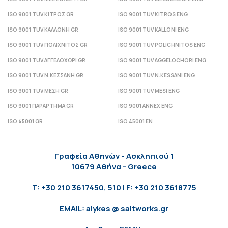
ISO 9001 TUV ΚΙΤΡΟΣ GR
ISO 9001 TUV KITROS ENG
ISO 9001 TUV ΚΑΛΛΟΝΗ GR
ISO 9001 TUV KALLONI ENG
ISO 9001 TUV ΠΟΛΙΧΝΙΤΟΣ GR
ISO 9001 TUV POLICHNITOS ENG
ISO 9001 TUV ΑΓΓΕΛΟΧΩΡΙ GR
ISO 9001 TUV AGGELOCHORI ENG
ISO 9001 TUV Ν.ΚΕΣΣΑΝΗ GR
ISO 9001 TUV N.KESSANI ENG
ISO 9001 TUV ΜΕΣΗ GR
ISO 9001 TUV MESI ENG
ISO 9001 ΠΑΡΑΡΤΗΜΑ GR
ISO 9001 ANNEX ENG
ISO 45001 GR
ISO 45001 EN
Γραφεία Αθηνών - Ασκληπιού 1
10679 Αθήνα - Greece
T: +30 210 3617450, 510 | F: +30 210 3618775
EMAIL: alykes @ saltworks.gr