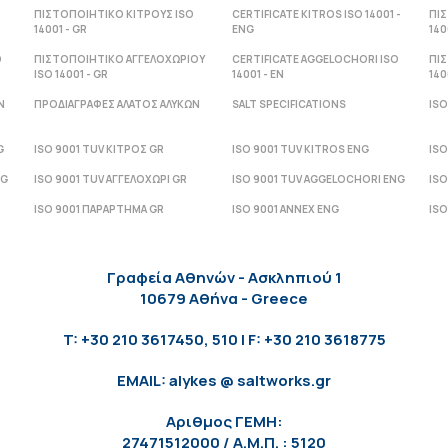
ΠΙΣΤΟΠΟΙΗΤΙΚΟ ΚΙΤΡΟΥΣ ISO
CERTIFICATE KITROS ISO 14001 -
ΠΙ
14001 - GR
ENG
140
O
ΠΙΣΤΟΠΟΙΗΤΙΚΟ ΑΓΓΕΛΟΧΩΡΙΟΥ
CERTIFICATE AGGELOCHORI ISO
ΠΙ
ISO 14001 - GR
14001 - ΕΝ
140
Ν
ΠΡΟΔΙΑΓΡΑΦΕΣ ΑΛΑΤΟΣ ΑΛΥΚΩΝ
SALT SPECIFICATIONS
ISO
G
ISO 9001 TUV ΚΙΤΡΟΣ GR
ISO 9001 TUV KITROS ENG
ISO
NG
ISO 9001 TUV ΑΓΓΕΛΟΧΩΡΙ GR
ISO 9001 TUV AGGELOCHORI ENG
ISO
ISO 9001 ΠΑΡΑΡΤΗΜΑ GR
ISO 9001 ANNEX ENG
ISO
Γραφεία Αθηνών - Ασκληπιού 1
10679 Αθήνα - Greece
T: +30 210 3617450, 510 | F: +30 210 3618775
EMAIL: alykes @ saltworks.gr
Αριθμος ΓΕΜΗ:
27471512000 / Α.Μ.Π. : 5120