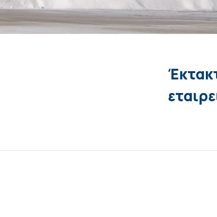
Έκτακτ
εταιρε