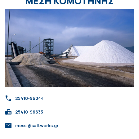
ΜΕΣΗ ΚΟΜΟΤΗΝΗΣ
call
25410-96044
fax
25410-96633
mail
messi@saltworks.gr