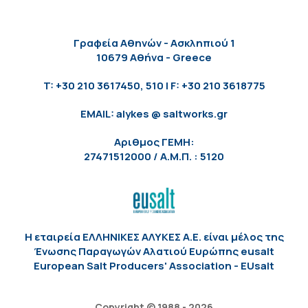
Γραφεία Αθηνών - Ασκληπιού 1
10679 Αθήνα - Greece
T: +30 210 3617450, 510 | F: +30 210 3618775
EMAIL: alykes @ saltworks.gr
Αριθμος ΓΕΜΗ:
27471512000 / Α.Μ.Π. : 5120
Η εταιρεία ΕΛΛΗΝΙΚΕΣ ΑΛΥΚΕΣ Α.Ε. είναι μέλος της
Ένωσης Παραγωγών Αλατιού Ευρώπης eusalt
European Salt Producers' Association - EUsalt
Copyright © 1988 - 2026